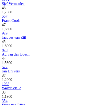
Sjef Vermeulen
48
1,7300
557
Frank Cools
47
1,6600
929
Jacques van Zijl
45
1,6000
870
Ad van den Bosch
44
1,5600
572
Jan Drijvers
37
1,2900
1033
Walter Vialle
33
1,1300
354
Frans van Rijen