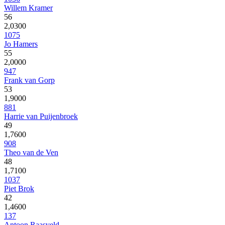
Willem Kramer
56
2,0300
1075
Jo Hamers
55
2,0000
947
Frank van Gorp
53
1,9000
881
Harrie van Puijenbroek
49
1,7600
908
Theo van de Ven
48
1,7100
1037
Piet Brok
42
1,4600
137
Antoon Raasveld