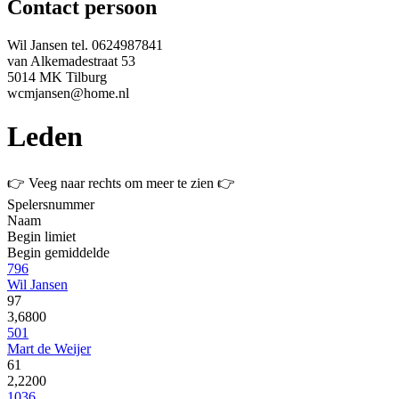
Contact persoon
Wil Jansen
tel.
0624987841
van Alkemadestraat 53
5014 MK Tilburg
wcmjansen@home.nl
Leden
👉 Veeg naar rechts om meer te zien 👉
Spelersnummer
Naam
Begin limiet
Begin gemiddelde
796
Wil Jansen
97
3,6800
501
Mart de Weijer
61
2,2200
1036