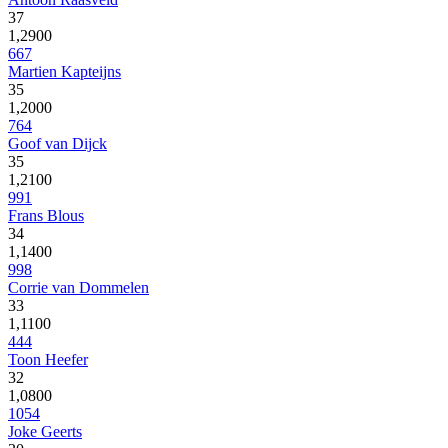
37
1,2900
667
Martien Kapteijns
35
1,2000
764
Goof van Dijck
35
1,2100
991
Frans Blous
34
1,1400
998
Corrie van Dommelen
33
1,1100
444
Toon Heefer
32
1,0800
1054
Joke Geerts